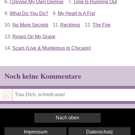
6.
I Devise My Own Demise
7.
Time Is Running Out
8.
What Do You Do?
9.
My Heart Is A Fist
10.
No More Secrets
11.
Reckless
12.
The Fire
13.
Roses On My Grave
14.
Scars (Live & Murderous In Chicago)
Noch keine Kommentare
Speichern
Nach oben
Impressum
Datenschutz