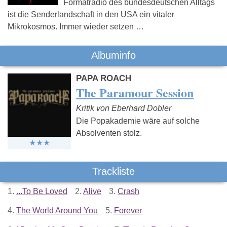
Formatradio des bundesdeutschen Alltags
ist die Senderlandschaft in den USA ein vitaler
Mikrokosmos. Immer wieder setzen …
Albuminfo
PAPA ROACH
The Paramour Session
Kritik von Eberhard Dobler
Die Popakademie wäre auf solche
Absolventen stolz.
Trackliste
1.
...To Be Loved
2.
Alive
3.
Crash
4.
The World Around You
5.
Forever