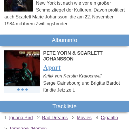
New York ist nach wie vor ein großer
Schmelztiegel der Kulturen. Davon profitiert
auch Scarlett Marie Johansson, die am 22. November
1984 mit ihrem Zwillingsbruder …
Albuminfo
PETE YORN & SCARLETT
JOHANSSON
Apart
Kritik von Kerstin Kratochwill
Serge Gainsbourg und Brigitte Bardot
für die Jetztzeit.
Trackliste
1.
Iguana Bird
2.
Bad Dreams
3.
Movies
4.
Cigarillo
5.
Tomorrow (Remix)