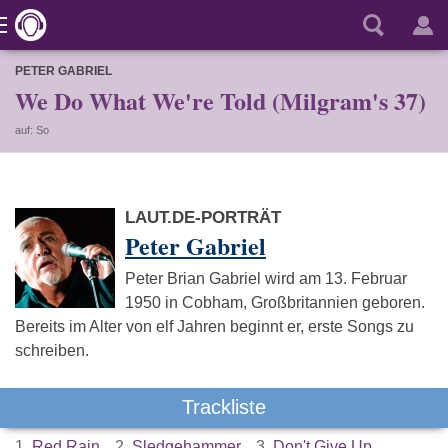
PETER GABRIEL
We Do What We're Told (Milgram's 37)
auf: So
LAUT.DE-PORTRÄT
Peter Gabriel
Peter Brian Gabriel wird am 13. Februar
1950 in Cobham, Großbritannien geboren.
Bereits im Alter von elf Jahren beginnt er, erste Songs zu
schreiben.
Trackliste
1.
Red Rain
2.
Sledgehammer
3.
Don't Give Up