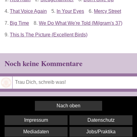
4.
That Voice Again
5.
In Your Eyes
6.
Mercy Street
7.
Big Time
8.
We Do What We're Told (Milgram's 37)
9.
This Is The Picture (Excellent Birds)
Noch keine Kommentare
Speichern
Nach oben
Impressum
Datenschutz
Mediadaten
Jobs/Praktika