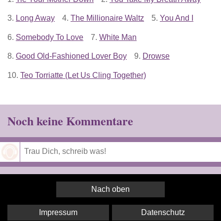
3.
Long Away
4.
The Millionaire Waltz
5.
You And I
6.
Somebody To Love
7.
White Man
8.
Good Old-Fashioned Lover Boy
9.
Drowse
10.
Teo Torriatte (Let Us Cling Together)
Noch keine Kommentare
Speichern
Nach oben
Impressum
Datenschutz