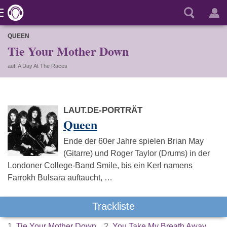
QUEEN
Tie Your Mother Down
auf: A Day At The Races
LAUT.DE-PORTRÄT
Queen
Ende der 60er Jahre spielen Brian May
(Gitarre) und Roger Taylor (Drums) in der
Londoner College-Band Smile, bis ein Kerl namens
Farrokh Bulsara auftaucht, …
Trackliste
1.
Tie Your Mother Down
2.
You Take My Breath Away