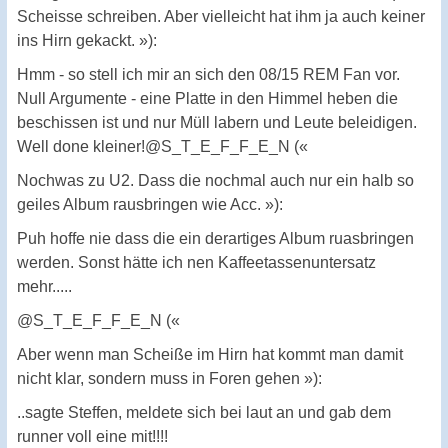
Scheisse schreiben. Aber vielleicht hat ihm ja auch keiner
ins Hirn gekackt. »):
Hmm - so stell ich mir an sich den 08/15 REM Fan vor.
Null Argumente - eine Platte in den Himmel heben die
beschissen ist und nur Müll labern und Leute beleidigen.
Well done kleiner!@S_T_E_F_F_E_N («
Nochwas zu U2. Dass die nochmal auch nur ein halb so
geiles Album rausbringen wie Acc. »):
Puh hoffe nie dass die ein derartiges Album ruasbringen
werden. Sonst hätte ich nen Kaffeetassenuntersatz
mehr.....
@S_T_E_F_F_E_N («
Aber wenn man Scheiße im Hirn hat kommt man damit
nicht klar, sondern muss in Foren gehen »):
..sagte Steffen, meldete sich bei laut an und gab dem
runner voll eine mit!!!!