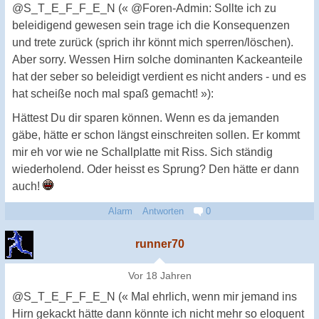
@S_T_E_F_F_E_N (« @Foren-Admin: Sollte ich zu
beleidigend gewesen sein trage ich die Konsequenzen
und trete zurück (sprich ihr könnt mich sperren/löschen).
Aber sorry. Wessen Hirn solche dominanten Kackeanteile
hat der seber so beleidigt verdient es nicht anders - und es
hat scheiße noch mal spaß gemacht! »):
Hättest Du dir sparen können. Wenn es da jemanden
gäbe, hätte er schon längst einschreiten sollen. Er kommt
mir eh vor wie ne Schallplatte mit Riss. Sich ständig
wiederholend. Oder heisst es Sprung? Den hätte er dann
auch!
Alarm
Antworten
0
runner70
Vor 18 Jahren
@S_T_E_F_F_E_N (« Mal ehrlich, wenn mir jemand ins
Hirn gekackt hätte dann könnte ich nicht mehr so eloquent