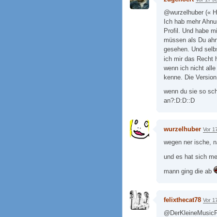
@wurzelhuber (« H
Ich hab mehr Ahnu
Profil. Und habe 
müssen als Du ahns
gesehen. Und selbs
ich mir das Recht
wenn ich nicht all
kenne. Die Version
wenn du sie so sch
an?:D:D::D
wurzelhuber
Vor 1
wegen ner ische, na
und es hat sich me
mann ging die ab
felixthecat78
Vor 1
@DerKleineMusicFre