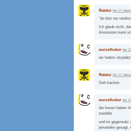
Ratatui
Vor 17 Jahre
"du bist nur neidis
Ich glaub nicht, da
Ansonsten kann ich
wurzelhuber
Vor 1
wir hatten sitzplät
Ratatui
Vor 17 Jahre
Geh kacken
wurzelhuber
Vor 1
die hosen hatten i
trasbbis
und im gegensatz z
jemanden gesagt, e