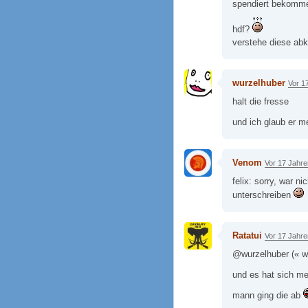
spendiert bekomme
hdf?
verstehe diese abk
wurzelhuber
Vor 1
halt die fresse
und ich glaub er m
Venom
Vor 17 Jahre
felix: sorry, war n
unterschreiben
Ratatui
Vor 17 Jahre
@wurzelhuber (« we
und es hat sich me
mann ging die ab