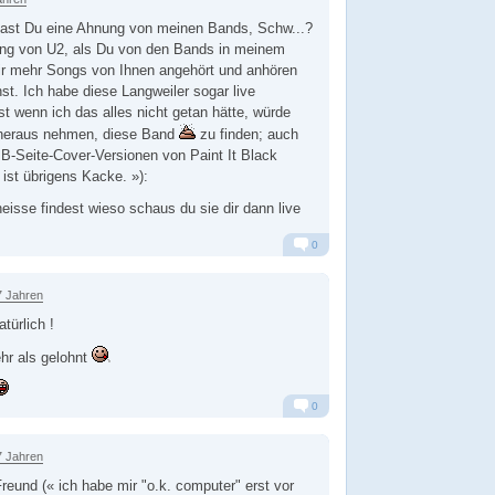
ast Du eine Ahnung von meinen Bands, Schw...?
ng von U2, als Du von den Bands in meinem
mir mehr Songs von Ihnen angehört und anhören
t. Ich habe diese Langweiler sogar live
t wenn ich das alles nicht getan hätte, würde
 heraus nehmen, diese Band
zu finden; auch
e B-Seite-Cover-Versionen von Paint It Black
 ist übrigens Kacke. »):
eisse findest wieso schaus du sie dir dann live
0
Alarm
Antworten
7 Jahren
türlich !
hr als gelohnt
0
Alarm
Antworten
7 Jahren
und (« ich habe mir "o.k. computer" erst vor