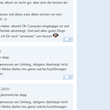
as album ist recht gut, aber eins der besten der
 besser und diese zwei alben reichen mir erst
d. »):
 lieber, obwohl OK Computer eingängiger ist und
fenheit abverlangt. Und weil allen guten Dinge
e ich Dir noch "amnesiac" von herzen
0
Alarm
Antworten
n
r depp.
, gemessen am Umfang, übrigens überhaupt nicht
he Werke dürfen imo gerne solche Ausführungen
en.
0
Alarm
Antworten
7 Jahren
jämmerlicher depp.
, gemessen am Umfang, übrigens überhaupt nicht
he Werke dürfen imo gerne solche Ausführungen