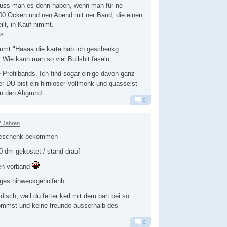
muss man es denn haben, wenn man für ne
0 Ocken und nen Abend mit ner Band, die einen
ilt, in Kauf nimmt.
s.
mmt "Haaaa die karte hab ich geschenkg
. Wie kann man so viel Bullshit faseln.
 Profilbands. Ich find sogar einige davon ganz
r DU bist ein hirnloser Vollmonk und quasselst
in den Abgrund.
0
Alarm
Antworten
7 Jahren
 geschenk bekommen
50 dm gekostet / stand drauf
en vorband
iges hinweckgeholfenb
disch, weil du fetter kerl mit dem bart bei so
kommst und keine freunde ausserhalb des
0