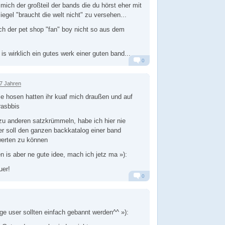
 mich der großteil der bands die du hörst eher mit
egel "braucht die welt nicht" zu versehen...
ch der pet shop "fan" boy nicht so aus dem
 is wirklich ein gutes werk einer guten band...
0
Alarm
Antworten
17 Jahren
e hosen hatten ihr kuaf mich draußen und auf
rasbbis
u anderen satzkrümmeln, habe ich hier nie
r soll den ganzen backkatalog einer band
erten zu können
 is aber ne gute idee, mach ich jetz ma »):
uer!
0
Alarm
Antworten
ge user sollten einfach gebannt werden^^ »):