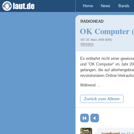
Home
News
Bands
RADIOHEAD
OK Computer (C
VÖ: 20. März 2009 (EMI)
Alternative
Es entbehrt nicht einer gewis
und "OK Computer" im Jahr 20
gelangen, die auf alterhergebr
revolutionären Online-Verkauf
Während …
Zurück zum Album
Erste Seite
Zurück
zugehoert
Vor 17 J