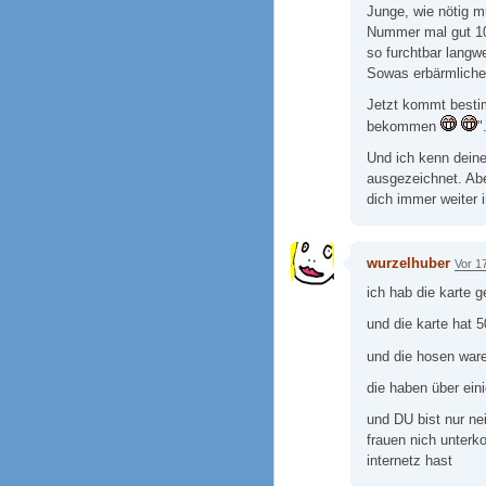
Junge, wie nötig 
Nummer mal gut 10
so furchtbar langwe
Sowas erbärmliche
Jetzt kommt besti
bekommen
"
Und ich kenn deine
ausgezeichnet. Abe
dich immer weiter 
wurzelhuber
Vor 1
ich hab die karte
und die karte hat 
und die hosen war
die haben über ein
und DU bist nur nei
frauen nich unter
internetz hast