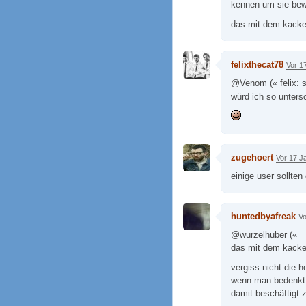
kennen um sie bew
das mit dem kacken
felixthecat78
Vor 1
@Venom (« felix: so
würd ich so unter
zugehoert
Vor 17 J
einige user sollte
huntedbyafreak
Vo
@wurzelhuber («
das mit dem kacken
vergiss nicht die 
wenn man bedenkt w
damit beschäftigt 