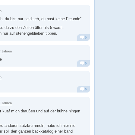
Alarm
Antworten
n
ch, du bist nur neidisch, du hast keine Freunde"
ss du zu den Zeiten älter als 5 warst.
 nur auf stehengeblieben tippen.
0
Alarm
Antworten
7 Jahren
ze
0
Alarm
Antworten
n
0
Alarm
Antworten
7 Jahren
hr kuaf mich draußen und auf der bühne hingen
u anderen satzkrümmeln, habe ich hier nie
r soll den ganzen backkatalog einer band