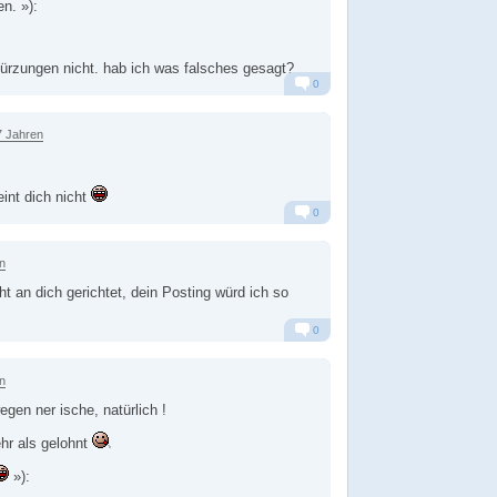
n. »):
ürzungen nicht. hab ich was falsches gesagt?
0
Alarm
Antworten
7 Jahren
eint dich nicht
0
Alarm
Antworten
n
icht an dich gerichtet, dein Posting würd ich so
0
Alarm
Antworten
n
gen ner ische, natürlich !
hr als gelohnt
»):