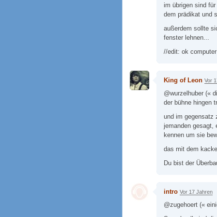
im übrigen sind für
dem prädikat und si
außerdem sollte si
fenster lehnen...
//edit: ok computer
King of Leon
Vor 
@wurzelhuber (« di
der bühne hingen t
und im gegensatz z
jemanden gesagt, e
kennen um sie bew
das mit dem kacken
Du bist der Überba
intro
Vor 17 Jahren
@zugehoert (« eini