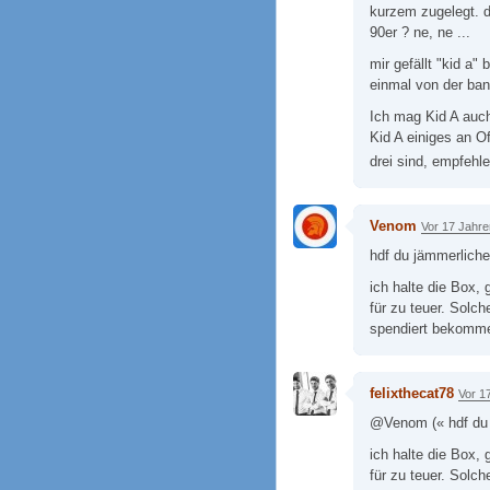
kurzem zugelegt. d
90er ? ne, ne ...
mir gefällt "kid a"
einmal von der ban
Ich mag Kid A auch
Kid A einiges an Of
drei sind, empfehl
Venom
Vor 17 Jahre
hdf du jämmerliche
ich halte die Box
für zu teuer. Solc
spendiert bekomm
felixthecat78
Vor 1
@Venom (« hdf du 
ich halte die Box
für zu teuer. Solc