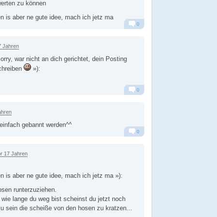
erten zu können
 is aber ne gute idee, mach ich jetz ma
0
Alarm
Antworten
7 Jahren
rry, war nicht an dich gerichtet, dein Posting
schreiben
»):
0
Alarm
Antworten
ahren
n einfach gebannt werden^^
0
Alarm
Antworten
r 17 Jahren
 is aber ne gute idee, mach ich jetz ma »):
hosen runterzuziehen.
ie lange du weg bist scheinst du jetzt noch
zu sein die scheiße von den hosen zu kratzen...