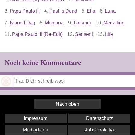
3.
Papa Paulo III
4.
Paul Is Dead
5.
Elia
6.
Luna
7.
Ísland Í Dag
8.
Montana
9.
Tælandi
10.
Medallion
11.
Papa Paulo III (Re-Edit)
12.
Senseni
13.
Life
Noch keine Kommentare
Speichern
Nach oben
Impressum
Datenschutz
Mediadaten
Jobs/Praktika