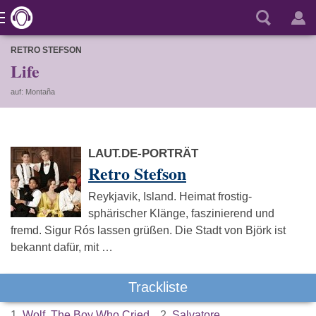
RETRO STEFSON
Life
auf: Montaña
LAUT.DE-PORTRÄT
Retro Stefson
Reykjavik, Island. Heimat frostig-
sphärischer Klänge, faszinierend und
fremd. Sigur Rós lassen grüßen. Die Stadt von Björk ist
bekannt dafür, mit …
Trackliste
1.
Wolf, The Boy Who Cried
2.
Salvatore