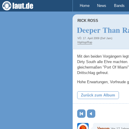
Home
News
Bands
RICK ROSS
Deeper Than R
VÖ: 17. April 2009 (Def Jam)
HipHop/Rap
Mit den beiden Vorgängern leg
Dirty South alle Ehre machten. 
gleichermaßen "Port Of Miami" w
Drittschlag gefreut.
Hohe Erwartungen, Vorfreude ga
Zurück zum Album
Erste Seite
Zurück
Venom
Vor 17 Jahre