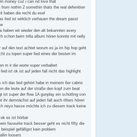
win money cuz i can nd love that
sh from nothin 2 somethin thats the real defenition
t haben die recht du esel
 das lied ist wirklich verhauen the dream passt
ow
da haben wir wieder den alt bekannten avery
 schon beim trilla album hören konnte mit nelly
 auf den text achtet worum es ja im hip hop geht
icht zu topen super lied eines der besten im
n m ir die worte super verballert
ed ist ok ist auf jeden fall nicht das highlight
 ich das lied gehört habe in meinem 6er cabrio
n die leute auf der straße den kopf zum beat
t ist super der flow 1A gunplay ein schütling von
t ihr demnächst auf jeden fall auch öfters hören
ch neyo hasse möchte ich zu diesem track keine
 ok es ist hörbar
ein favourite track besser geht es nicht fifty die
n beispiel gefälligst kein problem
llin loosers