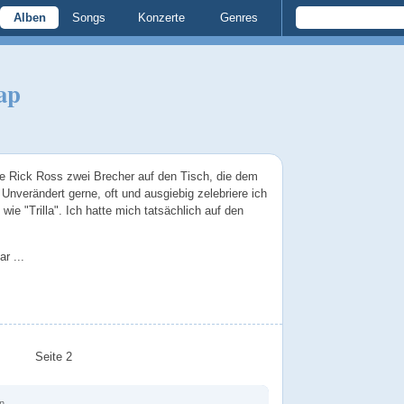
Alben
Songs
Konzerte
Genres
ap
te Rick Ross zwei Brecher auf den Tisch, die dem
Unverändert gerne, oft und ausgiebig zelebriere ich
ie "Trilla". Ich hatte mich tatsächlich auf den
r ...
Seite 2
n