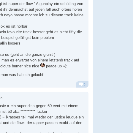
t ist super der flow 1A gunplay ein schütling von
t ihr demnächst auf jeden fall auch öfters hören
ch neyo hasse möchte ich zu diesem track keine
 ok es ist hörbar
ein favourite track besser geht es nicht fifty die
n beispiel gefälligst kein problem
llin loosers
se us (geht an die ganze g-unit )
e man es erwartet von einem letztenb track auf
oloute burner nice nice
peace up »):
, man was hab ich gelacht!
0
Alarm
Antworten
en
ic = ein super diss gegen 50 cent mit einem
 ist 50 aka ********** fucker !
= Krasses teil mal wieder der justice leugue ein
 und die flows der rapper passen exakt auf den