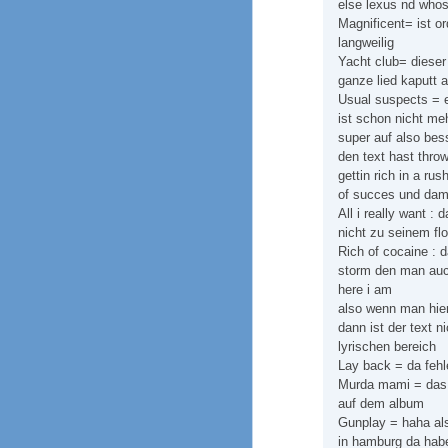
else lexus nd whos
Magnificent= ist o
langweilig
Yacht club= dieser
ganze lied kaputt a
Usual suspects = e
ist schon nicht me
super auf also bes
den text hast thro
gettin rich in a ru
of succes und dami
All i really want :
nicht zu seinem fl
Rich of cocaine : 
storm den man auch
here i am
also wenn man hier
dann ist der text n
lyrischen bereich
Lay back = da fehle
Murda mami = das li
auf dem album
Gunplay = haha als
in hamburg da habe