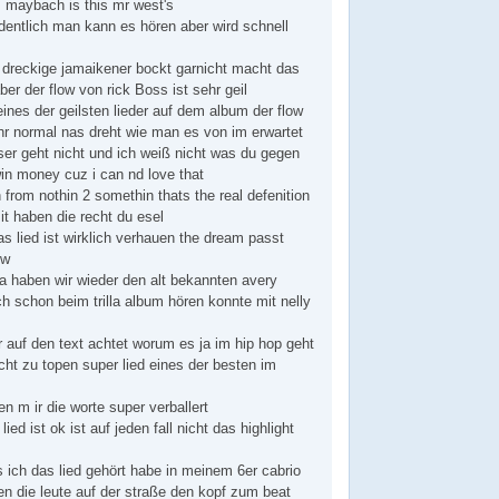
 maybach is this mr west's
rdentlich man kann es hören aber wird schnell
 dreckige jamaikener bockt garnicht macht das
ber der flow von rick Boss ist sehr geil
ines der geilsten lieder auf dem album der flow
hr normal nas dreht wie man es von im erwartet
ser geht nicht und ich weiß nicht was du gegen
win money cuz i can nd love that
sh from nothin 2 somethin thats the real defenition
t haben die recht du esel
 das lied ist wirklich verhauen the dream passt
ow
da haben wir wieder den alt bekannten avery
 schon beim trilla album hören konnte mit nelly
 auf den text achtet worum es ja im hip hop geht
icht zu topen super lied eines der besten im
n m ir die worte super verballert
ed ist ok ist auf jeden fall nicht das highlight
 ich das lied gehört habe in meinem 6er cabrio
n die leute auf der straße den kopf zum beat