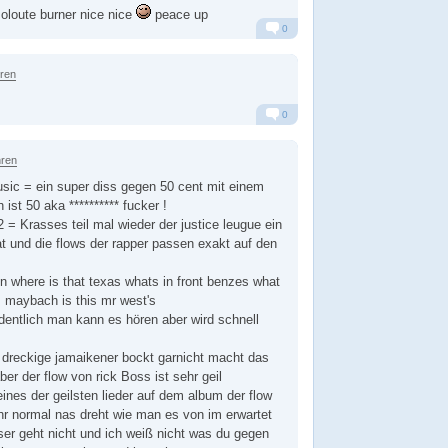
oloute burner nice nice
peace up
0
Alarm
Antworten
hren
0
Alarm
Antworten
hren
ic = ein super diss gegen 50 cent mit einem
 ist 50 aka ********** fucker !
= Krasses teil mal wieder der justice leugue ein
 und die flows der rapper passen exakt auf den
in where is that texas whats in front benzes what
 maybach is this mr west's
rdentlich man kann es hören aber wird schnell
 dreckige jamaikener bockt garnicht macht das
ber der flow von rick Boss ist sehr geil
ines der geilsten lieder auf dem album der flow
hr normal nas dreht wie man es von im erwartet
ser geht nicht und ich weiß nicht was du gegen