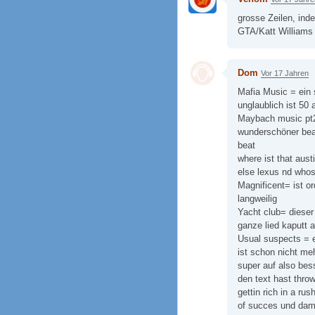
grosse Zeilen, inde
GTA/Katt Williams 
Dom
Vor 17 Jahren
Mafia Music = ein 
unglaublich ist 50 
Maybach music pt2 
wunderschöner beat
beat
where ist that aust
else lexus nd whos
Magnificent= ist o
langweilig
Yacht club= dieser
ganze lied kaputt a
Usual suspects = e
ist schon nicht me
super auf also bes
den text hast thro
gettin rich in a ru
of succes und dami