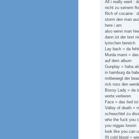
All i really want :
nicht zu seinem fl
Rich of cocaine : 
storm den man auch
here i am
also wenn man hier
dann ist der text n
lyrischen bereich
Lay back = da fehle
Murda mami = das li
auf dem album
Gunplay = haha als
in hamburg da habe
mitbewegt der beaq
rick ross den werde
Bossy Lady = da i
worte verlieren
Face = das lied ist
Valley of death = m
schwuchtel zu diss
who the fuck you ca
you niggas loosin
look like you can u
IN cold blood = wi