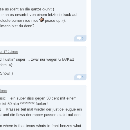
se us (geht an die ganze g-unit )
e man es erwartet von einem letztenb track auf
oloute burner nice nice
peace up »):
lmann bist du denn?
0
Alarm
Antworten
or 17 Jahren
 Hustlin' super ... zwar nur wegen GTA/Katt
dem. »):
 Show!;)
0
Alarm
Antworten
ahren
ic = ein super diss gegen 50 cent mit einem
 ist 50 aka ********** fucker !
= Krasses teil mal wieder der justice leugue ein
 und die flows der rapper passen exakt auf den
in where is that texas whats in front benzes what