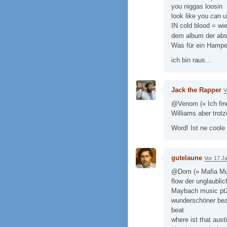
you niggas loosin
look like you can u
IN cold blood = wi
dem album der abs
Was für ein Hampe
ich bin raus...
Jack the Rapper
V
@Venom (« Ich find
Williams aber trotz
Word! Ist ne coole
gutelaune
Vor 17 J
@Dom (« Mafia Mus
flow der unglaublich
Maybach music pt2 
wunderschöner beat
beat
where ist that aust