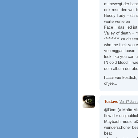
mitbewegt der beaq
rick ross den werde
Bossy Lady = da i
worte verlieren
Face = das lied ist
Valley of death = m
********** zu disse
who the fuck you ca
you niggas loosin
look like you can u
IN cold blood = wi
dem album der abs
haaar wie köstlich
ohjee....
Testave
Vor 17 Jahr
@Dom (« Mafia Mus
flow der unglaublich
Maybach music pt2 
wunderschöner beat
beat