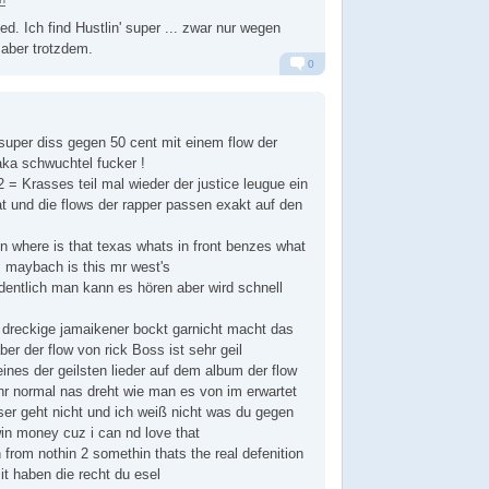
ed. Ich find Hustlin' super ... zwar nur wegen
aber trotzdem.
0
Alarm
Antworten
super diss gegen 50 cent mit einem flow der
aka schwuchtel fucker !
= Krasses teil mal wieder der justice leugue ein
 und die flows der rapper passen exakt auf den
in where is that texas whats in front benzes what
 maybach is this mr west's
rdentlich man kann es hören aber wird schnell
 dreckige jamaikener bockt garnicht macht das
ber der flow von rick Boss ist sehr geil
ines der geilsten lieder auf dem album der flow
hr normal nas dreht wie man es von im erwartet
ser geht nicht und ich weiß nicht was du gegen
win money cuz i can nd love that
sh from nothin 2 somethin thats the real defenition
t haben die recht du esel