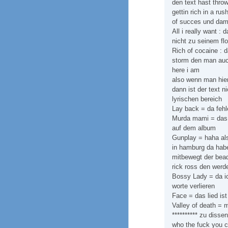
den text hast thro
gettin rich in a ru
of succes und dami
All i really want :
nicht zu seinem fl
Rich of cocaine : 
storm den man auch
here i am
also wenn man hier
dann ist der text n
lyrischen bereich
Lay back = da fehle
Murda mami = das li
auf dem album
Gunplay = haha als
in hamburg da habe
mitbewegt der beaq
rick ross den werde
Bossy Lady = da i
worte verlieren
Face = das lied ist
Valley of death = m
********** zu disse
who the fuck you ca