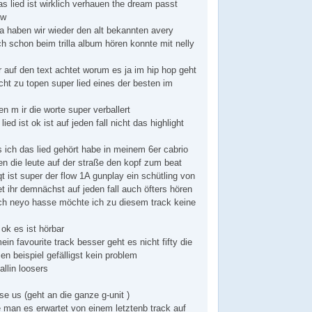
 das lied ist wirklich verhauen the dream passt
ow
da haben wir wieder den alt bekannten avery
 schon beim trilla album hören konnte mit nelly
 auf den text achtet worum es ja im hip hop geht
icht zu topen super lied eines der besten im
n m ir die worte super verballert
ed ist ok ist auf jeden fall nicht das highlight
 ich das lied gehört habe in meinem 6er cabrio
n die leute auf der straße den kopf zum beat
t ist super der flow 1A gunplay ein schütling von
t ihr demnächst auf jeden fall auch öfters hören
ch neyo hasse möchte ich zu diesem track keine
 ok es ist hörbar
ein favourite track besser geht es nicht fifty die
en beispiel gefälligst kein problem
llin loosers
se us (geht an die ganze g-unit )
e man es erwartet von einem letztenb track auf