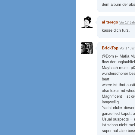
dem album der abs
al terego
Vor 17 Ja
kasse dich furz.
BrickTop
Vor 17 Ja
@Dom (« Mafia Mus
flow der unglaublich
Maybach music pt2 
wunderschöner beat
beat
where ist that aust
else lexus nd whos
Magnificent= ist o
langweilig
Yacht club= dieser
ganze lied kaputt a
Usual suspects = e
ist schon nicht me
super auf also bes