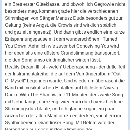
ein Brett erster Güteklasse, und obwohl ich Gegrowle nicht
besonders mag, kommen grade hier die verschiedenen
Stimmlagen von Sänger Mariusz Duda besonders gut zur
Geltung (keine Angst, die Growls sind wirklich spärlich
und gezielt eingesetzt). Und dann gibt's endlich eine kurze
Entspannungspause mit dem wunderschönen I Turned
You Down. Aehnlich wie zuvor bei Conceiving You wird
hier ebenfalls eine düstere Grundstimmung transportiert,
die den Song umso eindringlicher wirken lässt.
Reality Dream III ist - welch' Ueberraschung - der dritte Teil
der Instrumentalreihe, die auf dem Vorgängeralbum "Out
Of Myself" begonnen wurde. Und wiederum überrascht die
Band mit musikalischen Einfällen auf höchstem Niveau.
Dance With The Shadow, mit 11 Minuten der zweite Song
mit Ueberlänge, überzeugt wiederum durch verschiedene
Stimmungsdurchläufe, und ich glaube sogar, ein paar
Anzeichen der alten Marillion zu entdecken, vor allem im
Synthiebereich. Grandioser Song! Mit Before wird der
Hörer dann aus der dunklen Stimmung der