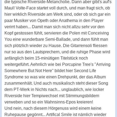
die typische Riverside-Melancholie. Dann aber gibt's auf's
Maul! Volte-Face startet voll durch, und man fragt sich, ob
hier wirklich Riverside am Werk sind, oder ob sich gar ein
paar Musiker von Opeth oder Anathema in den Player
verirrt haben... Damit man sich nicht allzu sehr vor den
Kopf gestossen fühlt, servieren die Polen mit Conceiving
You eine wunderbare Semi-Ballade, und dann fühlt man
sich plötzlich wieder zu Hause. Die Gitarrensoli fliessen
nur so aus den Lautsprechern, und die ruhige Phase wird
anfänglich beim 15-minütigen Titelstück noch
weitergeführt. Aehnlich wie bei Porcupine Tree's "Arriving
Somewhere But Not Here" bildet hier Second Life
Syndrome so was wie einen Drehpunkt, der das Album
zusammenhält. Und auch musikalisch steht dieser Song
dem PT-Werk in Nichts nach... unglaublich, wie locker
Riverside hier Tempiwechsel mit Stimmungsbildern
verweben und so ein Wahnsinns-Epos kreieren!
Und nein, nach diesem Hörgenuss wird einem keine
Ruhepause gegönnt... Artifical Smile ist nämlich wieder