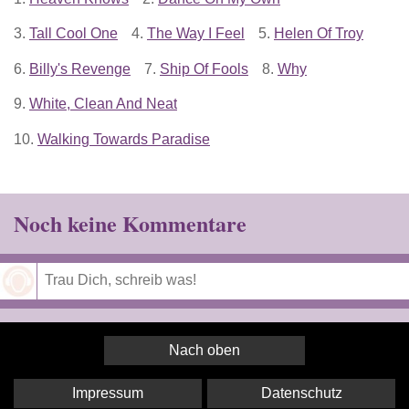
3.
Tall Cool One
4.
The Way I Feel
5.
Helen Of Troy
6.
Billy's Revenge
7.
Ship Of Fools
8.
Why
9.
White, Clean And Neat
10.
Walking Towards Paradise
Noch keine Kommentare
Speichern
Nach oben
Impressum
Datenschutz