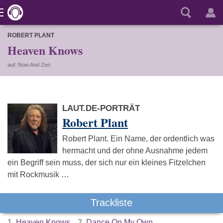
ROBERT PLANT
Heaven Knows
auf: Now And Zen
LAUT.DE-PORTRÄT
Robert Plant
Robert Plant. Ein Name, der ordentlich was
hermacht und der ohne Ausnahme jedem
ein Begriff sein muss, der sich nur ein kleines Fitzelchen
mit Rockmusik …
Trackliste
1.
Heaven Knows
2.
Dance On My Own