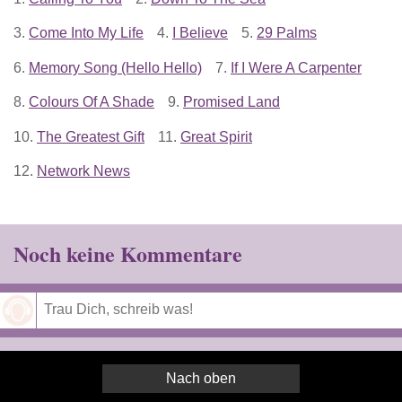
3.
Come Into My Life
4.
I Believe
5.
29 Palms
6.
Memory Song (Hello Hello)
7.
If I Were A Carpenter
8.
Colours Of A Shade
9.
Promised Land
10.
The Greatest Gift
11.
Great Spirit
12.
Network News
Noch keine Kommentare
Speichern
Nach oben