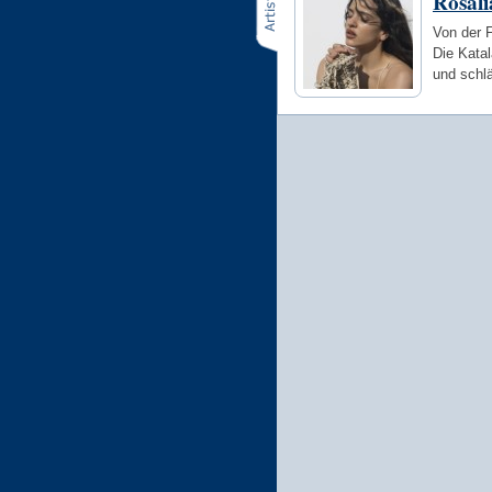
Rosalí
Von der 
Die Katal
und schl