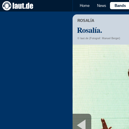
Home
News
Bands
ROSALÍA
Rosalía.
© laut.de (Fotograf: Manuel Berger)