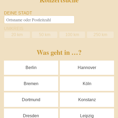
DEINE STADT
UMKREIS
20 km
50 km
100 km
250 km
Was geht in …?
Berlin
Hannover
Bremen
Köln
Dortmund
Konstanz
Dresden
Leipzig