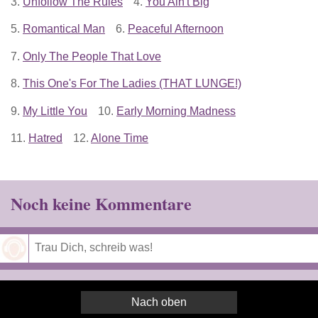
3.
Unfollow The Rules
4.
You Ain't Big
5.
Romantical Man
6.
Peaceful Afternoon
7.
Only The People That Love
8.
This One's For The Ladies (THAT LUNGE!)
9.
My Little You
10.
Early Morning Madness
11.
Hatred
12.
Alone Time
Noch keine Kommentare
Speichern
Nach oben