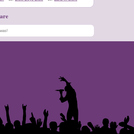
are
Speichern