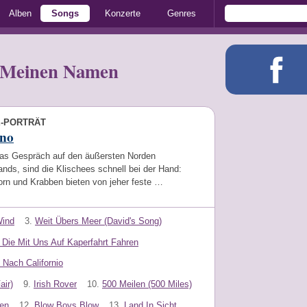
Alben
Songs
Konzerte
Genres
 Meinen Namen
E-PORTRÄT
ano
s Gespräch auf den äußersten Norden
nds, sind die Klischees schnell bei der Hand:
orn und Krabben bieten von jeher feste …
Wind
3.
Weit Übers Meer (David's Song)
e Die Mit Uns Auf Kaperfahrt Fahren
 Nach Californio
air)
9.
Irish Rover
10.
500 Meilen (500 Miles)
en
12.
Blow Boys Blow
13.
Land In Sicht