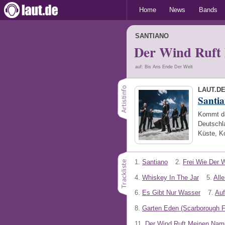
Home
News
Bands
SANTIANO
Der Wind Ruft
auf: Bis Ans Ende Der Welt
LAUT.D
Santi
Kommt da
Deutschla
Küste, K
1.
Santiano
2.
Frei Wie Der 
4.
Whiskey In The Jar
5.
All
6.
Es Gibt Nur Wasser
7.
Auf
8.
Garten Eden (Scarborough F
11.
Der Wind Ruft Meinen Nam