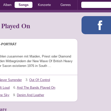
Alben
Songs
Konzerte
Genres
 Played On
E-PORTRÄT
hlen zusammen mit Maiden, Priest oder Diamond
den Mitbegründern der New Wave Of British Heavy
or Saxon existieren 1976 in South …
Never Surrender
3.
Out Of Control
It Loud
6.
And The Bands Played On
The Sky
9.
Denim And Leather
are