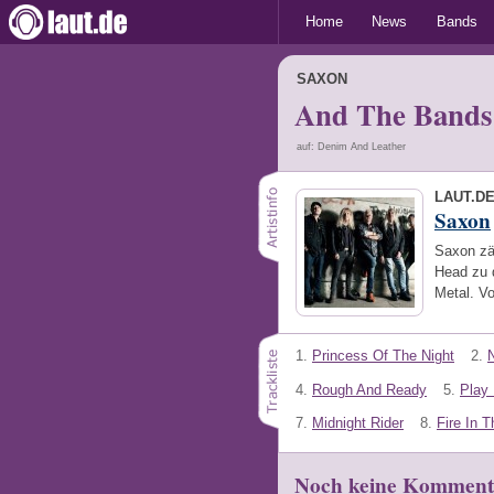
Home
News
Bands
SAXON
And The Bands
auf: Denim And Leather
LAUT.D
Saxon
Saxon zä
Head zu 
Metal. V
1.
Princess Of The Night
2.
4.
Rough And Ready
5.
Play 
7.
Midnight Rider
8.
Fire In 
Noch keine Komment