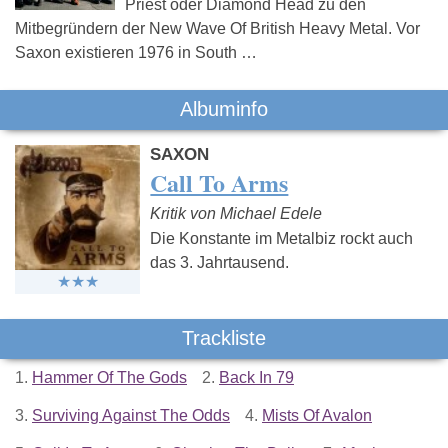
Priest oder Diamond Head zu den
Mitbegründern der New Wave Of British Heavy Metal. Vor
Saxon existieren 1976 in South …
Albuminfo
SAXON
Call To Arms
Kritik von Michael Edele
Die Konstante im Metalbiz rockt auch
das 3. Jahrtausend.
Trackliste
1.
Hammer Of The Gods
2.
Back In 79
3.
Surviving Against The Odds
4.
Mists Of Avalon