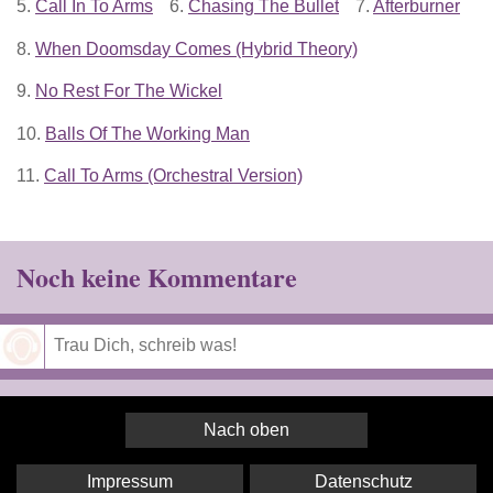
5.
Call In To Arms
6.
Chasing The Bullet
7.
Afterburner
8.
When Doomsday Comes (Hybrid Theory)
9.
No Rest For The Wickel
10.
Balls Of The Working Man
11.
Call To Arms (Orchestral Version)
Noch keine Kommentare
Speichern
Nach oben
Impressum
Datenschutz