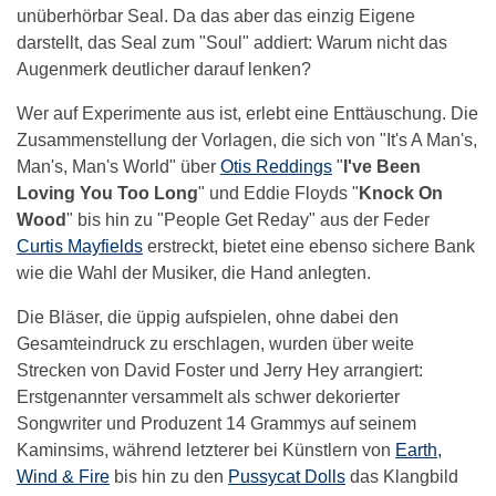
unüberhörbar Seal. Da das aber das einzig Eigene
darstellt, das Seal zum "Soul" addiert: Warum nicht das
Augenmerk deutlicher darauf lenken?
Wer auf Experimente aus ist, erlebt eine Enttäuschung. Die
Zusammenstellung der Vorlagen, die sich von "It's A Man's,
Man's, Man's World" über
Otis Reddings
"
I've Been
Loving You Too Long
" und Eddie Floyds "
Knock On
Wood
" bis hin zu "People Get Reday" aus der Feder
Curtis Mayfields
erstreckt, bietet eine ebenso sichere Bank
wie die Wahl der Musiker, die Hand anlegten.
Die Bläser, die üppig aufspielen, ohne dabei den
Gesamteindruck zu erschlagen, wurden über weite
Strecken von David Foster und Jerry Hey arrangiert:
Erstgenannter versammelt als schwer dekorierter
Songwriter und Produzent 14 Grammys auf seinem
Kaminsims, während letzterer bei Künstlern von
Earth,
Wind & Fire
bis hin zu den
Pussycat Dolls
das Klangbild