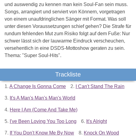
und auswendig zu kennen man kein Soul-Fan sein muss.
Songs, arrangiert und serviert von Könnern, vorgetragen
von einem unaufdringlichen Sänger mit Format. Was soll
unter diesen Voraussetzungen schief gehen? Die Strafe für
rundum fehlenden Mut zum Risiko folgt auf dem Fuße: Nur
schwer lässt sich der lauwarme Eindruck verscheuchen,
versehentlich in eine DSDS-Mottoshow geraten zu sein.
Thema: "Super Soul-Hits".
Trackliste
1.
A Change Is Gonna Come
2.
I Can't Stand The Rain
3.
It's A Man's Man's Man's World
4.
Here I Am (Come And Take Me)
5.
I've Been Loving You Too Long
6.
It's Alright
7.
If You Don't Know Me By Now
8.
Knock On Wood