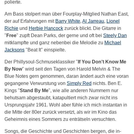
polierte.
Am Bass stolpert man über Fourplay-Mitglied Nathan East,
der auf Erfahrungen mit
Barry White
,
Al Jarreau
,
Lionel
Richie
und
Herbie Hancock
zurück blickt. Die Gitarre in
"
Free
" zupft Dean Parks, der gerne und oft bei
Steely Dan
mitklampfte und ganz nebenbei die Melodie zu
Michael
Jacksons
"Beat It" einspielte.
Der Phillysoul-Schmuseklassiker "
If You Don't Know Me
By Now
" wird seit den Tagen von Harold Melvin & The
Blue Notes gern genommen, daran ändert auch eine voran
gegangene Verwurstung von
Simply Red
nichts. Ben E.
Kings "
Stand By Me
", wie alle anderen Nummern nur
behutsam abgestaubt, katapultiert mich zwar nicht ins
Ursprungsjahr 1961. Wohl aber fühle ich mich instantan in
die Mitte der 80er zurück versetzt, als wir im Kino das
Geheimnis eines Sommers zu enträtseln versuchten.
Songs, die Geschichte und Geschichten bergen, die in-