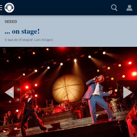
SEEED
... on stage!
© laut.de (Fotograf: Lars Krüger)