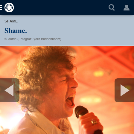
SHAME
Shame.
© lautde (Fotograf: Björn Buddenbohm)