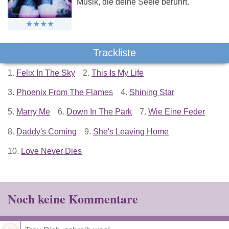
Musik, die deine Seele berührt.
Trackliste
1.
Felix In The Sky
2.
This Is My Life
3.
Phoenix From The Flames
4.
Shining Star
5.
Marry Me
6.
Down In The Park
7.
Wie Eine Feder
8.
Daddy's Coming
9.
She's Leaving Home
10.
Love Never Dies
Noch keine Kommentare