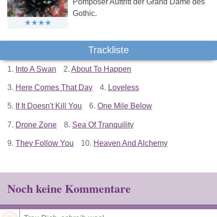
Pompöser Auftritt der Grand Dame des
Gothic.
Trackliste
1.
Into A Swan
2.
About To Happen
3.
Here Comes That Day
4.
Loveless
5.
If It Doesn't Kill You
6.
One Mile Below
7.
Drone Zone
8.
Sea Of Tranquility
9.
They Follow You
10.
Heaven And Alchemy
Noch keine Kommentare