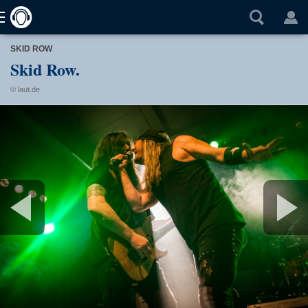
SKID ROW
Skid Row.
© laut.de