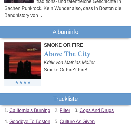
traditions- und talentreiche Geschichte in
Sachen Punkrock. Kein Wunder also, dass in Boston die
Bandhistory von …
Albuminfo
SMOKE OR FIRE
Above The City
Kritik von Mathias Möller
Smoke Or Fire? Fire!
Trackliste
1.
California's Burning
2.
Filter
3.
Cops And Drugs
4.
Goodbye To Boston
5.
Culture As Given