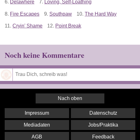
6.
Delawhere
7.
Loving, Self-Loathing
8.
Fire Escapes
9.
Southpaw
10.
The Hard Way
11.
Cryin' Shame
12.
Point Break
Noch keine Kommentare
Speichern
Nach oben
Impressum
Datenschutz
Mediadaten
Jobs/Praktika
AGB
Feedback