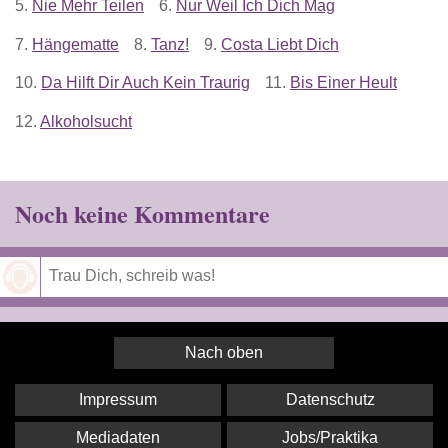
5.
Nie Mehr Teilen
6.
Nur Weil Ich Dich Mag
7.
Hängematte
8.
Tanz!
9.
Costa Liebt Dich
10.
Da Hilft Dir Auch Kein Traurig
11.
Bis Einer Heult
12.
Alkoholsucht
Noch keine Kommentare
Speichern
Nach oben
Impressum
Datenschutz
Mediadaten
Jobs/Praktika