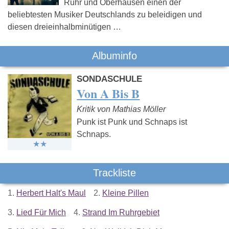
Ruhr und Oberhausen einen der
beliebtesten Musiker Deutschlands zu beleidigen und
diesen dreieinhalbminütigen …
Albuminfo
SONDASCHULE
Von A Bis B
Kritik von Mathias Möller
Punk ist Punk und Schnaps ist
Schnaps.
Trackliste
1.
Herbert Halt's Maul
2.
Kleine Pillen
3.
Lied Für Mich
4.
Strand Im Ruhrgebiet