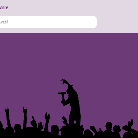
are
Speichern