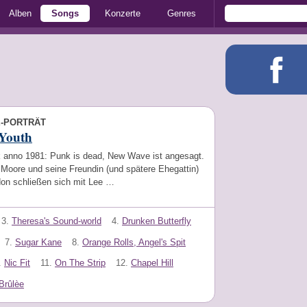
Alben
Songs
Konzerte
Genres
E-PORTRÄT
 Youth
 anno 1981: Punk is dead, New Wave ist angesagt.
 Moore und seine Freundin (und spätere Ehegattin)
on schließen sich mit Lee …
3.
Theresa's Sound-world
4.
Drunken Butterfly
7.
Sugar Kane
8.
Orange Rolls, Angel's Spit
.
Nic Fit
11.
On The Strip
12.
Chapel Hill
Brûlèe