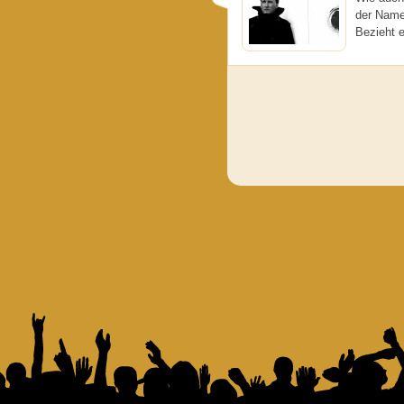
der Name
Bezieht e