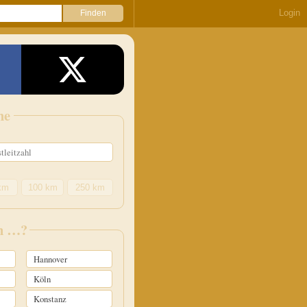
Login
he
km
100 km
250 km
in …?
Hannover
Köln
Konstanz