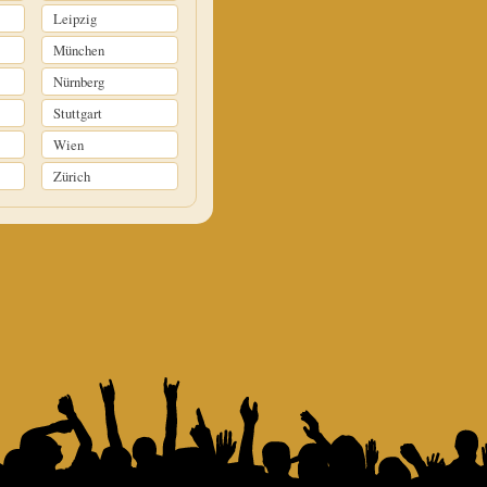
Leipzig
München
Nürnberg
Stuttgart
Wien
Zürich