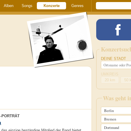
Alben
Songs
Konzerte
Genres
Konzertsuc
DEINE STADT
UMKREIS
20 km
50 
Was geht 
Berlin
E-PORTRÄT
Bremen
a
Dortmund
das einzige beständige Mitglied der Band bietet