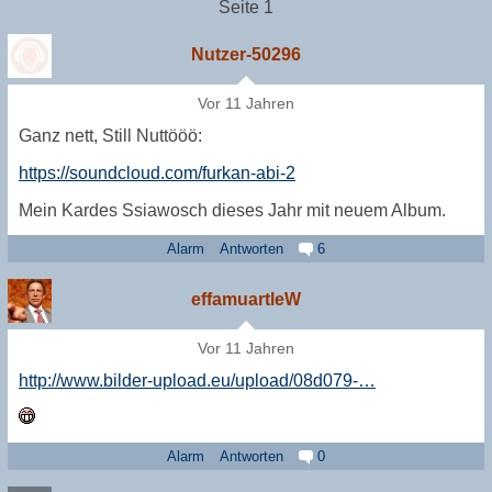
Seite 1
Nutzer-50296
Vor 11 Jahren
Ganz nett, Still Nuttööö:
https://soundcloud.com/furkan-abi-2
Mein Kardes Ssiawosch dieses Jahr mit neuem Album.
Alarm
Antworten
6
effamuartleW
Vor 11 Jahren
http://www.bilder-upload.eu/upload/08d079-…
Alarm
Antworten
0