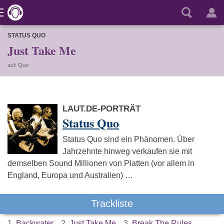
STATUS QUO
Just Take Me
auf: Quo
LAUT.DE-PORTRÄT
Status Quo
Status Quo sind ein Phänomen. Über
Jahrzehnte hinweg verkaufen sie mit
demselben Sound Millionen von Platten (vor allem in
England, Europa und Australien) …
Trackliste
1.
Backwater
2.
Just Take Me
3.
Break The Rules