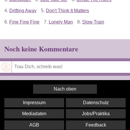
4.
Drifting Away
5.
Don't Think It Matters
6.
Fine Fine Fine
7.
Lonely Man
8.
Slow Train
Noch keine Kommentare
Speichern
Nach oben
Impressum
Datenschutz
Mediadaten
Jobs/Praktika
AGB
Feedback