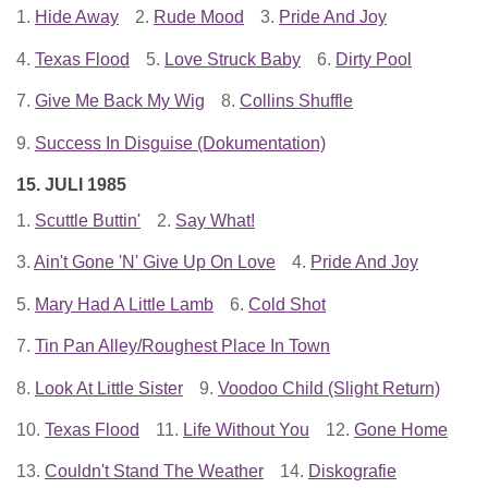
1.
Hide Away
2.
Rude Mood
3.
Pride And Joy
4.
Texas Flood
5.
Love Struck Baby
6.
Dirty Pool
7.
Give Me Back My Wig
8.
Collins Shuffle
9.
Success In Disguise (Dokumentation)
15. JULI 1985
1.
Scuttle Buttin'
2.
Say What!
3.
Ain't Gone 'N' Give Up On Love
4.
Pride And Joy
5.
Mary Had A Little Lamb
6.
Cold Shot
7.
Tin Pan Alley/Roughest Place In Town
8.
Look At Little Sister
9.
Voodoo Child (Slight Return)
10.
Texas Flood
11.
Life Without You
12.
Gone Home
13.
Couldn't Stand The Weather
14.
Diskografie