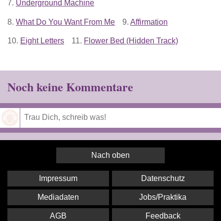
7.
Underground Machine
8.
What Do You Want From Me
9.
Affirmation
10.
Eight Letters
11.
Flower Bed (Hidden Track)
Noch keine Kommentare
Speichern
Nach oben
Impressum
Datenschutz
Mediadaten
Jobs/Praktika
AGB
Feedback