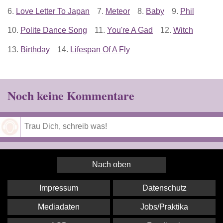
6.
Love Letter To Japan
7.
Meteor
8.
Baby
9.
Phil
10.
Polite Dance Song
11.
You're A Gad
12.
Witch
13.
Birthday
14.
Lifespan Of A Fly
Noch keine Kommentare
Speichern
Nach oben
Impressum
Datenschutz
Mediadaten
Jobs/Praktika