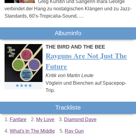
Greg Kurstin und Sängerin Inara George
verbindet der Hang zu nostalgischen Klängen und zu Jazz-
Standards, 60's-Tropicalia-Sound, …
Albuminfo
THE BIRD AND THE BEE
Rayguns Are Not Just The
Future
Kritik von Martin Leute
Vöglein und Bienchen auf Spacepop-
Trip.
Trackliste
1.
Fanfare
2.
My Love
3.
Diamond Dave
4.
What's In The Middle
5.
Ray Gun