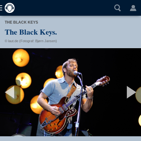
THE BLACK KEYS
The Black Keys.
© laut.de (Fotograf: Bjørn Jansen)