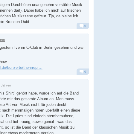
aligem Durchhören unangenehm verstörte Musik
ennen darf). Dabei habe ich mich auf frischen
erichen Musikszene gefreut. Tja, da bleibe ich
hie Bronson Outit.
0
Alarm
Antworten
hren
gestern live im C-Club in Berlin gesehen und war
Show:
d.de/konzerte/the-irrepr…
0
Alarm
Antworten
6 Jahren
is Shirt" gehört habe, wurde ich auf die Band
örte mir das gesamte Album an. Man muss
se Art von Musik nicht für jeden direkt
st nach mehrmaligen hören überfällt einen diese
k. Die Lyrics sind einfach atemberaubend,
nal und tief traurig, sowie genial - was das
t, so ist die Band der klassichen Musik zu
einer etwas moderneren Version.