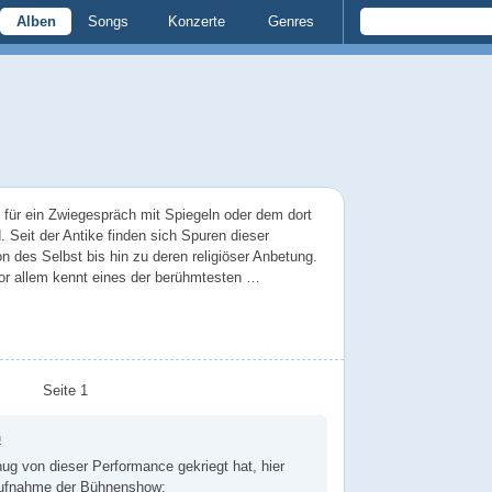
Alben
Songs
Konzerte
Genres
on für ein Zwiegespräch mit Spiegeln oder dem dort
 Seit der Antike finden sich Spuren dieser
n des Selbst bis hin zu deren religiöser Anbetung.
r allem kennt eines der berühmtesten …
Seite 1
n
ug von dieser Performance gekriegt hat, hier
Aufnahme der Bühnenshow: