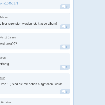
.com/10450171
0
Alarm
Antworten
 Jahren
e hier rezensiert worden ist. klasse album!
0
Alarm
Antworten
Vor 16 Jahren
hwul etwa???
0
Alarm
Antworten
ahren
roßartig.
0
Alarm
Antworten
ahren
9 von 10) sind sie mir schon aufgefallen. werde
0
Alarm
Antworten
 16 Jahren