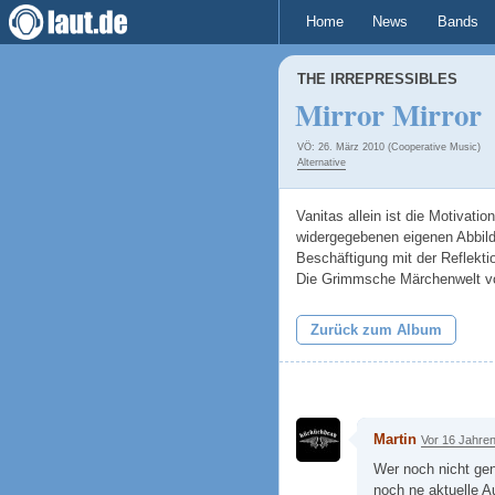
Home
News
Bands
THE IRREPRESSIBLES
Mirror Mirror
VÖ: 26. März 2010 (Cooperative Music)
Alternative
Vanitas allein ist die Motivati
widergegebenen eigenen Abbild.
Beschäftigung mit der Reflektio
Die Grimmsche Märchenwelt vo
Zurück zum Album
Martin
Vor 16 Jahre
Wer noch nicht gen
noch ne aktuelle 