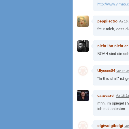
http://www.vimeo
peppilectro
Vor 16
freut mich, dass di
nicht ihn nicht er
BOAH sind die sc
Ulysses84
Vor 16 J
"In this shirt" ist g
catweazel
Vor 16 J
mhh, im spiegel ( 
ich mal antesten.
olgiwolgibolgi
Vor