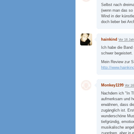
Selbst nach dreim
(wenn man das so n
Wind in der künstl
doch lieber bei Arc
hainkind
Vor 16 Ja
Ich habe die Band 
schwer begeistert.
Mein Review zur 
http://www.hainkin
Monkey1199
Vor 1
Nachdem ich "In Th
aufmerksam und h
erwähnen, dass die
zugänglich ist. Er
wunderschöne Musi
tiefgründig, emotio
musikalische angeh
zuordnen, aber in 