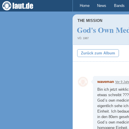
Home
News
Bands
THE MISSION
God's Own Med
VÖ: 1987
Zurück zum Album
waveman
Vor 9 Jah
Bin ich jetzt wirkl
etwas schreibt ???
God`s own medicine
eigentlich sehe ic
Einheit. Ich bedaue
in den 80ern geseh
God`s own medicine
homogene Einheit. 