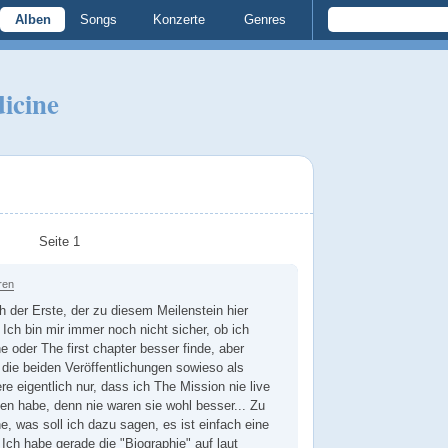
Alben
Songs
Konzerte
Genres
icine
Seite 1
ren
ich der Erste, der zu diesem Meilenstein hier
 Ich bin mir immer noch nicht sicher, ob ich
 oder The first chapter besser finde, aber
h die beiden Veröffentlichungen sowieso als
re eigentlich nur, dass ich The Mission nie live
en habe, denn nie waren sie wohl besser... Zu
, was soll ich dazu sagen, es ist einfach eine
Ich habe gerade die "Biographie" auf laut