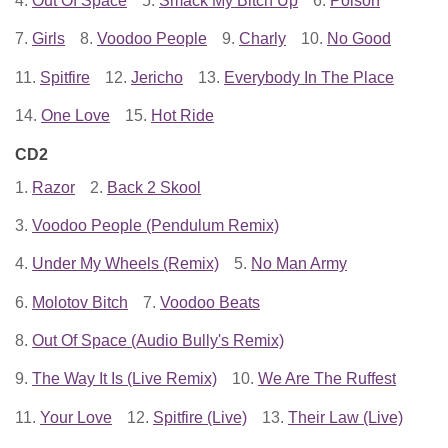
4.
Out Of Space
5.
Smack My Bitch Up
6.
Poison
7.
Girls
8.
Voodoo People
9.
Charly
10.
No Good
11.
Spitfire
12.
Jericho
13.
Everybody In The Place
14.
One Love
15.
Hot Ride
CD2
1.
Razor
2.
Back 2 Skool
3.
Voodoo People (Pendulum Remix)
4.
Under My Wheels (Remix)
5.
No Man Army
6.
Molotov Bitch
7.
Voodoo Beats
8.
Out Of Space (Audio Bully's Remix)
9.
The Way It Is (Live Remix)
10.
We Are The Ruffest
11.
Your Love
12.
Spitfire (Live)
13.
Their Law (Live)