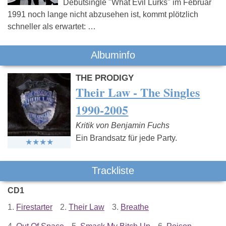
Debütsingle "What Evil Lurks" im Februar
1991 noch lange nicht abzusehen ist, kommt plötzlich
schneller als erwartet: …
Albuminfo
THE PRODIGY
Their Law - The Singles
1990-2005
Kritik von Benjamin Fuchs
Ein Brandsatz für jede Party.
Trackliste
CD1
1.
Firestarter
2.
Their Law
3.
Breathe