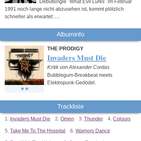
Debütsingle "What Evil Lurks" im Februar
1991 noch lange nicht abzusehen ist, kommt plötzlich
schneller als erwartet: …
Albuminfo
THE PRODIGY
Invaders Must Die
Kritik von Alexander Cordas
Bubblegum-Breakbeat meets
Elektropunk-Gedödel.
Trackliste
1.
Invaders Must Die
2.
Omen
3.
Thunder
4.
Colours
5.
Take Me To The Hospital
6.
Warriors Dance