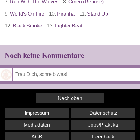
7.
Run With The Wolves
8.
Omen (Reprise)
9.
World's On Fire
10.
Piranha
11.
Stand Up
12.
Black Smoke
13.
Fighter Beat
Noch keine Kommentare
Speichern
Nach oben
Impressum
Datenschutz
Mediadaten
Jobs/Praktika
AGB
Feedback