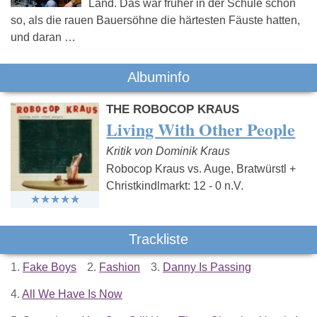
Land. Das war früher in der Schule schon
so, als die rauen Bauersöhne die härtesten Fäuste hatten,
und daran …
Albuminfo
THE ROBOCOP KRAUS
Living With Other People
Kritik von Dominik Kraus
Robocop Kraus vs. Auge, Bratwürstl +
Christkindlmarkt: 12 - 0 n.V.
Trackliste
1.
Fake Boys
2.
Fashion
3.
Danny Is Passing
4.
All We Have Is Now