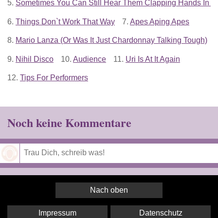
5.
Sometimes You Can Still Hear Them Clapping Hands In 
6.
Things Don`t Work That Way
7.
Apes Aping Apes
8.
Mario Lanza (Or Was It Just Chardonnay Talking Tough)
9.
Nihil Disco
10.
Audience
11.
Uri Is At It Again
12.
Tips For Performers
Noch keine Kommentare
Speichern
Nach oben
Impressum
Datenschutz