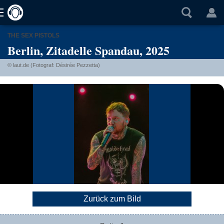
THE SEX PISTOLS
Berlin, Zitadelle Spandau, 2025
© laut.de (Fotograf: Désirée Pezzetta)
Zurück zum Bild