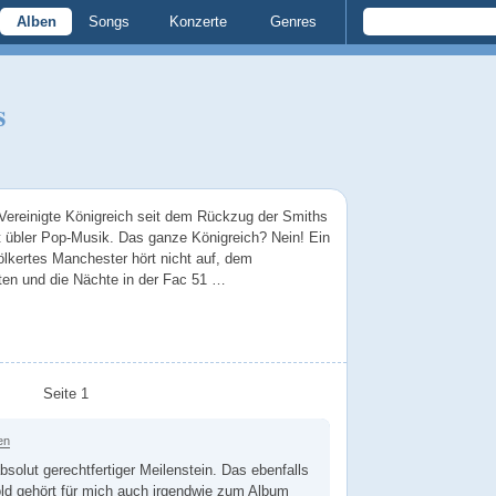
Alben
Songs
Konzerte
Genres
s
 Vereinigte Königreich seit dem Rückzug der Smiths
t übler Pop-Musik. Das ganze Königreich? Nein! Ein
lkertes Manchester hört nicht auf, dem
sten und die Nächte in der Fac 51 …
Seite 1
en
bsolut gerechtfertiger Meilenstein. Das ebenfalls
ld gehört für mich auch irgendwie zum Album