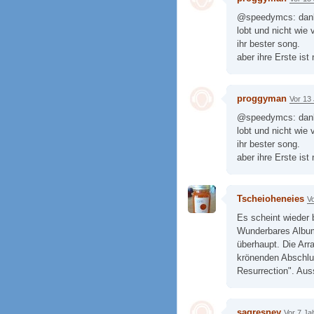
@speedymcs: danke
lobt und nicht wie 
ihr bester song.
aber ihre Erste ist
proggyman
Vor 13
@speedymcs: danke
lobt und nicht wie 
ihr bester song.
aber ihre Erste ist
Tscheioheneies
V
Es scheint wieder 
Wunderbares Album,
überhaupt. Die Arr
krönenden Abschlus
Resurrection". Aus
sagresney
Vor 7 Ja