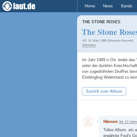
Home
News
Bands
THE STONE ROSES
The Stone Rose
VÖ: 13. März 1989 (Silvertone Records)
Alternative
Im Jahr 1989 n Chr. leidet das
unter der dunklen Knechtschaf
von zugedröhnten Druffnix bevö
Eindringling Widerstand zu lei
Zurück zum Album
Hänson
Vor 13 Jahr
Tolles Album, ein a
erwähnte Fool's Go