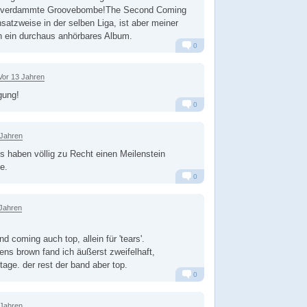
ne verdammte Groovebombe!The Second Coming
nsatzweise in der selben Liga, ist aber meiner
 ein durchaus anhörbares Album.
0
Alarm
Antworten
Vor 13 Jahren
gung!
0
Alarm
Antworten
 Jahren
s haben völlig zu Recht einen Meilenstein
e.
0
Alarm
Antworten
 Jahren
nd coming auch top, allein für 'tears'.
tens brown fand ich äußerst zweifelhaft,
age. der rest der band aber top.
0
Alarm
Antworten
 Jahren