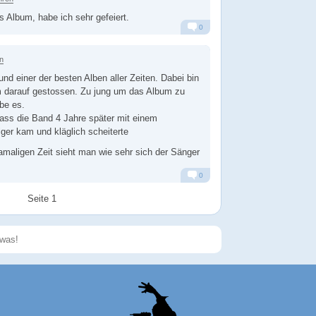
s Album, habe ich sehr gefeiert.
0
Alarm
Antworten
n
 einer der besten Alben aller Zeiten. Dabei bin
m darauf gestossen. Zu jung um das Album zu
ebe es.
ass die Band 4 Jahre später mit einem
er kam und kläglich scheiterte
damaligen Zeit sieht man wie sehr sich der Sänger
0
Alarm
Antworten
Seite 1
Speichern