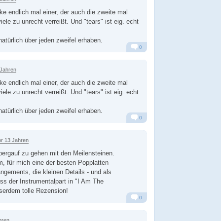
 endlich mal einer, der auch die zweite mal
viele zu unrecht verreißt. Und "tears" ist eig. echt
 natürlich über jeden zweifel erhaben.
0
Alarm
Antworten
 Jahren
 endlich mal einer, der auch die zweite mal
viele zu unrecht verreißt. Und "tears" ist eig. echt
 natürlich über jeden zweifel erhaben.
0
Alarm
Antworten
or 13 Jahren
bergauf zu gehen mit den Meilensteinen.
 für mich eine der besten Popplatten
angements, die kleinen Details - und als
s der Instrumentalpart in "I Am The
serdem tolle Rezension!
0
Alarm
Antworten
hren