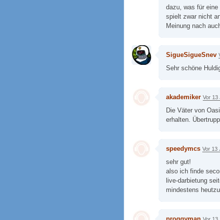
dazu, was für ei
spielt zwar nicht a
Meinung nach auch
SigueSigueSnev
Sehr schöne Huldi
akademiker
Vor 13
Die Väter von Oasi
erhalten. Übertrupp
speedymcs
Vor 13
sehr gut!
also ich finde seco
live-darbietung sei
mindestens heutzut
proggyman
Vor 13