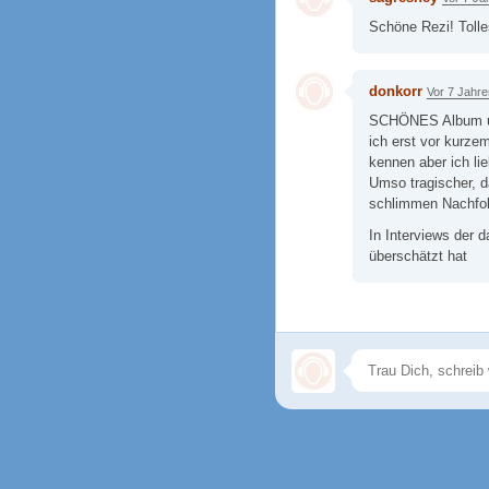
Schöne Rezi! Tolle
donkorr
Vor 7 Jahre
SCHÖNES Album und
ich erst vor kurze
kennen aber ich li
Umso tragischer, d
schlimmen Nachfolg
In Interviews der 
überschätzt hat