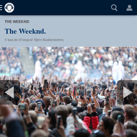
THE WEEKND
The Weeknd.
© laut.de (Fotograf: Björn Buddenbohm)