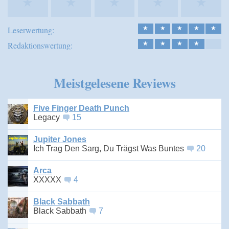
★
★
★
★
★
Leserwertung:
★
★
★
★
★
Redaktionswertung:
★
★
★
★
Meistgelesene Reviews
Five Finger Death Punch
Legacy
15
Jupiter Jones
Ich Trag Den Sarg, Du Trägst Was Buntes
20
Arca
XXXXX
4
Black Sabbath
Black Sabbath
7