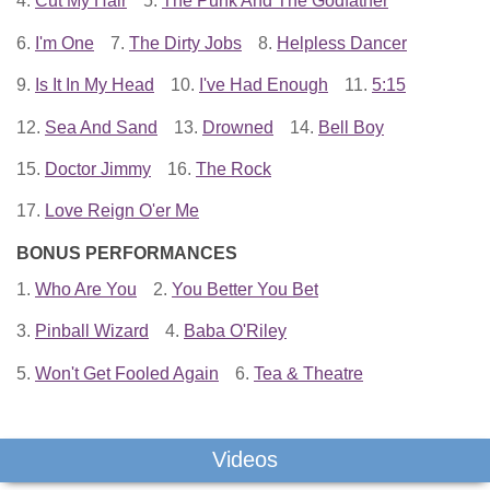
4.
Cut My Hair
5.
The Punk And The Godfather
6.
I'm One
7.
The Dirty Jobs
8.
Helpless Dancer
9.
Is It In My Head
10.
I've Had Enough
11.
5:15
12.
Sea And Sand
13.
Drowned
14.
Bell Boy
15.
Doctor Jimmy
16.
The Rock
17.
Love Reign O'er Me
BONUS PERFORMANCES
1.
Who Are You
2.
You Better You Bet
3.
Pinball Wizard
4.
Baba O'Riley
5.
Won't Get Fooled Again
6.
Tea & Theatre
Videos