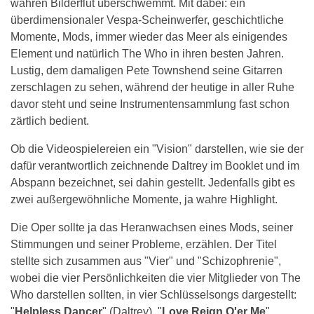
wahren Bilderflut überschwemmt. Mit dabei: ein
überdimensionaler Vespa-Scheinwerfer, geschichtliche
Momente, Mods, immer wieder das Meer als einigendes
Element und natürlich The Who in ihren besten Jahren.
Lustig, dem damaligen Pete Townshend seine Gitarren
zerschlagen zu sehen, während der heutige in aller Ruhe
davor steht und seine Instrumentensammlung fast schon
zärtlich bedient.
Ob die Videospielereien ein "Vision" darstellen, wie sie der
dafür verantwortlich zeichnende Daltrey im Booklet und im
Abspann bezeichnet, sei dahin gestellt. Jedenfalls gibt es
zwei außergewöhnliche Momente, ja wahre Highlight.
Die Oper sollte ja das Heranwachsen eines Mods, seiner
Stimmungen und seiner Probleme, erzählen. Der Titel
stellte sich zusammen aus "Vier" und "Schizophrenie",
wobei die vier Persönlichkeiten die vier Mitglieder von The
Who darstellen sollten, in vier Schlüsselsongs dargestellt:
"
Helpless Dancer
" (Daltrey), "
Love Reign O'er Me
"