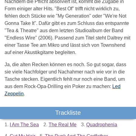
Nachdem die Pflicht absolviert ist, kommt die Zugabe in
Form einiger alter Hits. "Best Of" trifft nicht wirklich zu,
fehlen doch Stücke wie "My Generation" oder "We're Not
Gonna Take It". Dafür gibt es zum Schluss das entspannte
"Tea & Theatre" aus dem letzten Studioalbum der Band
"Endless Wire" (2006). Passend zum Titel steht Daltrey mit
einer Tasse Tee am Mikro und lässt sich von Townshend
auf einer Akustikgitarre begleiten.
Ja, die alten Recken können es noch. So gut sogar, dass
sie viele Nachfolger und Nachahmer nach wie vor in die
Tasche stecken. Eigentlich fehlt nur noch eine Band, um
aus dem Rock-Opa-Drilling ein Poker zu machen:
Led
Zeppelin
.
Trackliste
1.
I Am The Sea
2.
The Real Me
3.
Quadrophenia