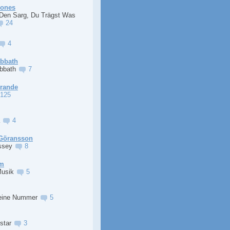
Jones
 Den Sarg, Du Trägst Was
24
4
abbath
abbath
7
Grande
125
a
4
Göransson
ssey
8
im
Musik
5
eine Nummer
5
lstar
3