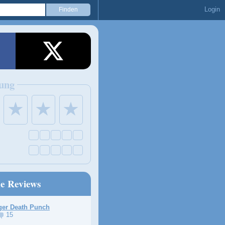
Login
ung
★
★
★
ne Reviews
ger Death Punch
15