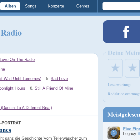
Alben
Songs
Konzerte
Genres
 Radio
Deine Mein
 Love On The Radio
★
★
ine
't Wait Until Tomorrow)
5.
Bad Love
Leserwertung:
onlight Hours
8.
Still A Friend Of Mine
Redaktionswertung:
(Dancin' To A Different Beat)
Meistgelese
E-PORTRÄT
ones
Five Fin
Legacy
icht ganz die Geschichte 'vom Tellerwäscher zum