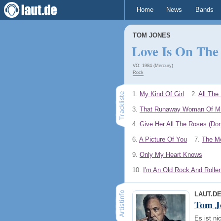
Home
News
Bands
TOM JONES
Love Is On The
VÖ: 1984 (Mercury)
Rock
1.
My Kind Of Girl
2.
All The
3.
That Runaway Woman Of M
4.
Give Her All The Roses (Don
6.
A Picture Of You
7.
The Mo
9.
Only My Heart Knows
10.
I'm An Old Rock And Roller 
LAUT.D
Tom J
Es ist n