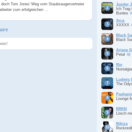
r', doch Tom Jones' Weg vom Staubsaugervertreter
Jupiter 
Ich Trag
arbeiter zum erfolgreichen …
Buntes
Arca
XXXXX
are
Black S
Black S
Ariana 
Speichern
Petal
Rin
Nostalgi
Ludwig 
The Ody
Pashan
Lounge 
BRKN
Lösch m
Bibiza
Rocknrol