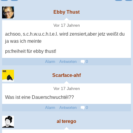
Ebby Thust
Vor 17 Jahren
achsoo, s.c.h.w.u.c.h.t.e.l. wird zensiert,aber jetz weißt du
ja was ich meinte
ps:freiheit für ebby thust!
Alarm
Antworten
0
Scarface-ahf
Vor 17 Jahren
Was ist eine Dauerschwuchtél??
Alarm
Antworten
0
al terego