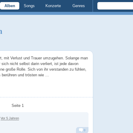
Alben
Songs
Konzerte
Genres
n
rt, mit Verlust und Trauer umzugehen. Solange man
ch nicht selbst darin verliert, ist jede davon
eine große Rolle. Sich von ihr verstanden zu fühlen,
s berühren und trösten wie …
Seite 1
Vor 5 Jahren
0