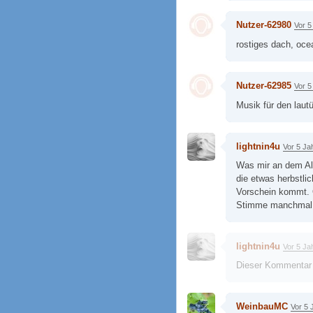
Nutzer-62980
Vor 5
rostiges dach, oce
Nutzer-62985
Vor 5
Musik für den laut
lightnin4u
Vor 5 Ja
Was mir an dem Albu
die etwas herbstli
Vorschein kommt. 
Stimme manchmal zu
lightnin4u
Vor 5 Ja
Dieser Kommentar
WeinbauMC
Vor 5 