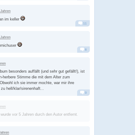
Alarm
Antworten
 Jahren
an im keller
11
Alarm
Antworten
 Jahren
ürnichuser
6
Alarm
Antworten
hren
m besonders auffällt (und sehr gut gefällt!), ist
ch-herbere Stimme die mit dem Alter zum
Obwohl ich sie immer mochte, war mir ihre
 hell/klar/sirenenhaft...
0
Alarm
Antworten
hren
 wurde
vor 5 Jahren
durch den Autor entfernt.
Jahren