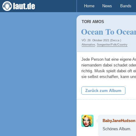
Home
News
Bands
TORI AMOS
Ocean To Ocea
VÖ: 29. Oktober 2021 (Decca )
Alternative
,
Songwriter/Folk/Country
Jede Person hat eine eigene A
niemandem dabei schadet oder si
richtig. Musik spielt dabei oft 
sie selbst erschaffen, kann un
Zurück zum Album
BabyJaneHudson
Schönes Album.