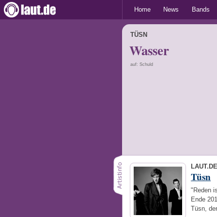
Home
News
Bands
TÜSN
Wasser
auf: Schuld
LAUT.D
Tüsn
"Reden is
Ende 201
Tüsn, de