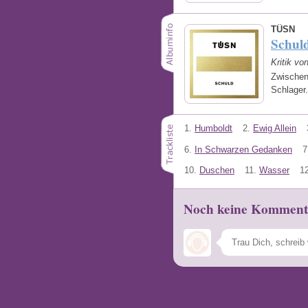
TÜSN
Schul
Kritik vo
Zwischen
Schlager
1.
Humboldt
2.
Ewig Allein
6.
In Schwarzen Gedanken
7
10.
Duschen
11.
Wasser
12
Noch keine Komment