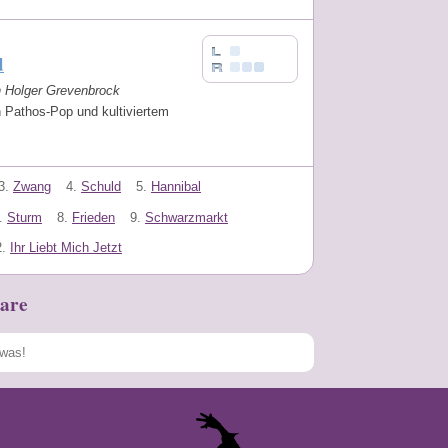
d
n Holger Grevenbrock
 Pathos-Pop und kultiviertem
.
3.
Zwang
4.
Schuld
5.
Hannibal
.
Sturm
8.
Frieden
9.
Schwarzmarkt
.
Ihr Liebt Mich Jetzt
are
Speichern