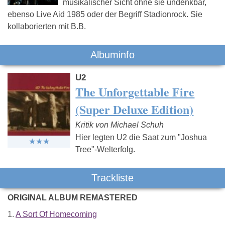
musikalischer Sicht ohne sie undenkbar,
ebenso Live Aid 1985 oder der Begriff Stadionrock. Sie
kollaborierten mit B.B.
Albuminfo
U2
The Unforgettable Fire
(Super Deluxe Edition)
Kritik von Michael Schuh
Hier legten U2 die Saat zum "Joshua
Tree"-Welterfolg.
Trackliste
ORIGINAL ALBUM REMASTERED
1.
A Sort Of Homecoming