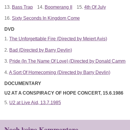
13.
Bass Trap
14.
Boomerang II
15.
4th Of July
16.
Sixty Seconds In Kingdom Come
DVD
1.
The Unforgettable Fire (Directed by Meiert Avis)
2.
Bad (Directed by Barry Devlin)
3.
Pride (In The Name Of Love) (Directed by Donald Cammell
4.
A Sort Of Homecoming (Directed by Barry Devlin)
DOCUMENTARY
U2 AT A CONSPIRACY OF HOPE CONCERT, 15.6.1986
5.
U2 at Live Aid, 13.7.1985
Noch keine Kommentare