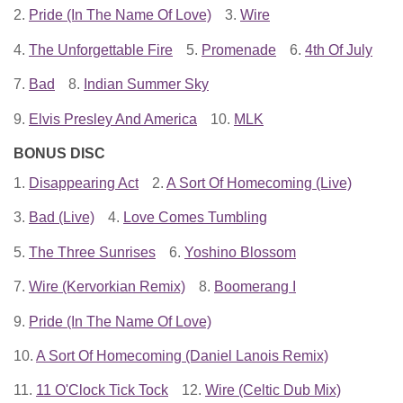
2.
Pride (In The Name Of Love)
3.
Wire
4.
The Unforgettable Fire
5.
Promenade
6.
4th Of July
7.
Bad
8.
Indian Summer Sky
9.
Elvis Presley And America
10.
MLK
BONUS DISC
1.
Disappearing Act
2.
A Sort Of Homecoming (Live)
3.
Bad (Live)
4.
Love Comes Tumbling
5.
The Three Sunrises
6.
Yoshino Blossom
7.
Wire (Kervorkian Remix)
8.
Boomerang I
9.
Pride (In The Name Of Love)
10.
A Sort Of Homecoming (Daniel Lanois Remix)
11.
11 O'Clock Tick Tock
12.
Wire (Celtic Dub Mix)