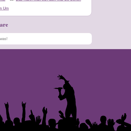
nn Um
are
Speichern