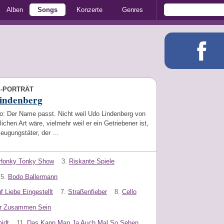
Alben
Songs
Konzerte
Genres
E-PORTRÄT
indenberg
o: Der Name passt. Nicht weil Udo Lindenberg von
lichen Art wäre, vielmehr weil er ein Getriebener ist,
zeugungstäter, der …
Honky Tonky Show
3.
Riskante Spiele
5.
Bodo Ballermann
 Liebe Eingestellt
7.
Straßenfieber
8.
Cello
ur Zusammen Sein
idt
11.
Das Kann Man Ja Auch Mal So Sehen