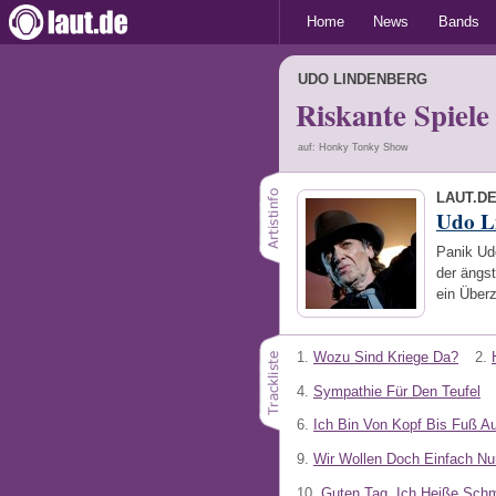
Home
News
Bands
UDO LINDENBERG
Riskante Spiele
auf: Honky Tonky Show
LAUT.D
Udo L
Panik Ud
der ängst
ein Über
1.
Wozu Sind Kriege Da?
2.
4.
Sympathie Für Den Teufel
6.
Ich Bin Von Kopf Bis Fuß Auf
9.
Wir Wollen Doch Einfach N
10.
Guten Tag, Ich Heiße Schm