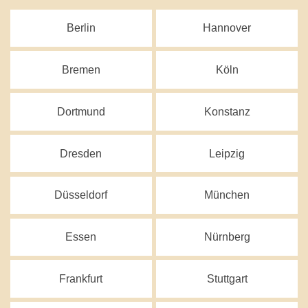
Berlin
Hannover
Bremen
Köln
Dortmund
Konstanz
Dresden
Leipzig
Düsseldorf
München
Essen
Nürnberg
Frankfurt
Stuttgart