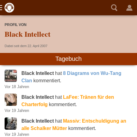
PROFIL VON
Black Intellect
Dabei seit dem 22. April 2007
Tagebuch
Black Intellect
hat
8 Diagrams von Wu-Tang
Clan
kommentiert.
Vor 18 Jahren
Black Intellect
hat
LaFee: Tränen für den
Charterfolg
kommentiert.
Vor 19 Jahren
Black Intellect
hat
Massiv: Entschuldigung an
alle Schalker Mütter
kommentiert.
Vor 19 Jahren